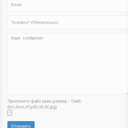
Приложите файл (макс.размер - 10мб.
doc,docx,rtf,pdf,cdr,tif,jpg)