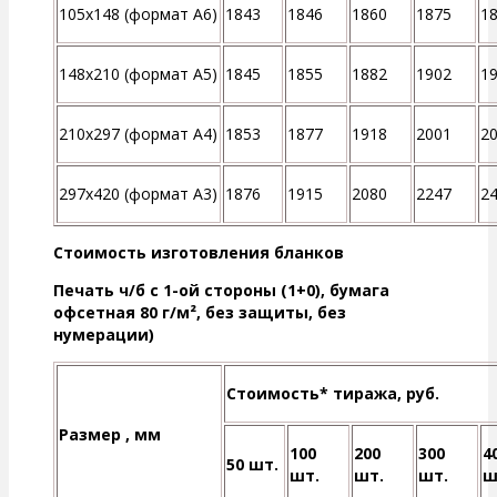
105x148 (формат A6)
1843
1846
1860
1875
1
148x210 (формат A5)
1845
1855
1882
1902
1
210x297 (формат A4)
1853
1877
1918
2001
2
297х420 (формат А3)
1876
1915
2080
2247
2
Стоимость изготовления бланков
Печать ч/б с 1-ой стороны (1+0), бумага
офсетная 80 г/м², без защиты, без
нумерации)
Стоимость* тиража, руб.
Размер , мм
100
200
300
4
50 шт.
шт.
шт.
шт.
ш