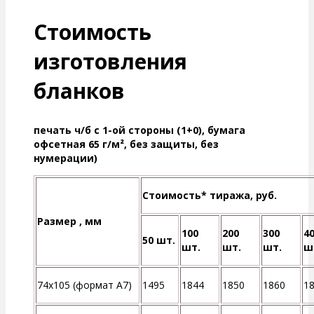
Стоимость
изготовления
бланков
печать ч/б с 1-ой стороны (1+0), бумага
офсетная 65 г/м², без защиты, без
нумерации)
Стоимость* тиража, руб.
Размер , мм
100
200
300
4
50 шт.
шт.
шт.
шт.
ш
74х105 (формат А7)
1495
1844
1850
1860
1