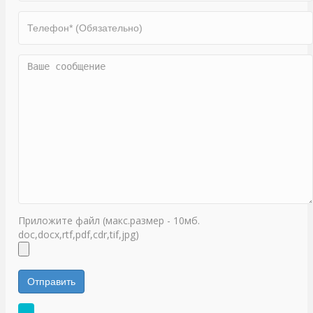
Приложите файл (макс.размер - 10мб.
doc,docx,rtf,pdf,cdr,tif,jpg)