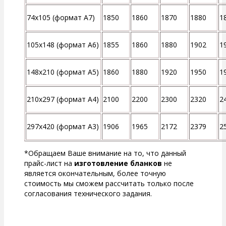
74х105 (формат А7)
1850
1860
1870
1880
1
105x148 (формат A6)
1855
1860
1880
1902
1
148x210 (формат A5)
1860
1880
1920
1950
1
210x297 (формат A4)
2100
2200
2300
2320
2
297х420 (формат А3)
1906
1965
2172
2379
2
*Обращаем Ваше внимание на то, что данный
прайс-лист на
изготовление бланков
не
является окончательным, более точную
стоимость мы сможем рассчитать только после
согласования технического задания.