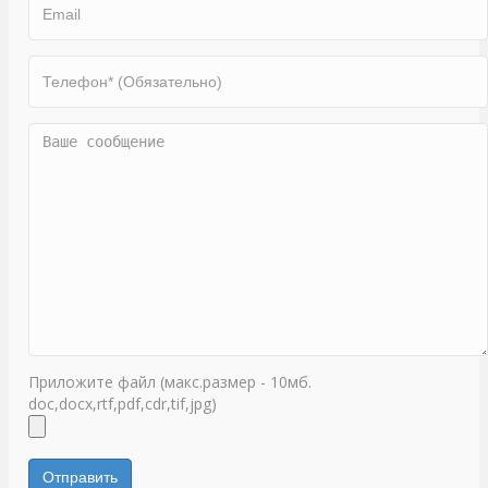
Приложите файл (макс.размер - 10мб.
doc,docx,rtf,pdf,cdr,tif,jpg)