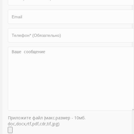
Приложите файл (макс.размер - 10мб.
doc,docx,rtf,pdf,cdr,tif,jpg)