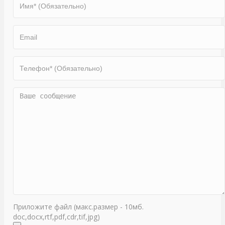
Приложите файл (макс.размер - 10мб.
doc,docx,rtf,pdf,cdr,tif,jpg)