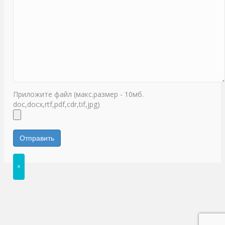
Приложите файл (макс.размер - 10мб.
doc,docx,rtf,pdf,cdr,tif,jpg)
×