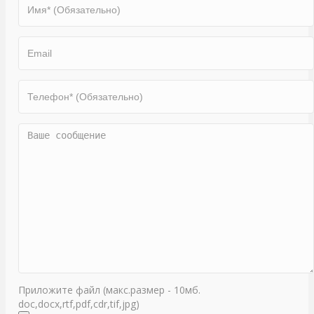
Приложите файл (макс.размер - 10мб.
doc,docx,rtf,pdf,cdr,tif,jpg)