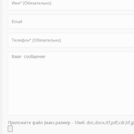
Приложите файл (макс.размер - 10мб. doc,docx,rtf,pdf,cdr,tif,j