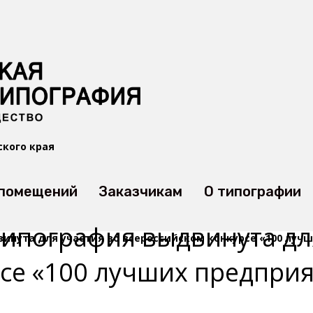
ского края
 помещений
Заказчикам
О типографии
типография выдвинута дл
инута для участия во всероссийском конкурсе «100 луч
се «100 лучших предприя