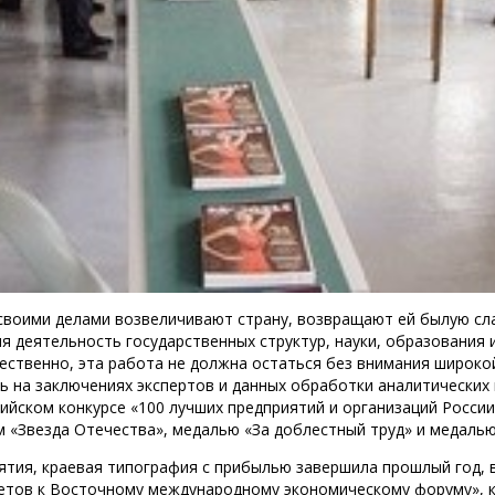
своими делами возвеличивают страну, возвращают ей былую сла
я деятельность государственных структур, науки, образования 
тественно, эта работа не должна остаться без внимания широк
ь на заключениях экспертов и данных обработки аналитических
йском конкурсе «100 лучших предприятий и организаций России
 «Звезда Отечества», медалью «За доблестный труд» и медалью 
тия, краевая типография с прибылью завершила прошлый год, 
летов к Восточному международному экономическому форуму», 