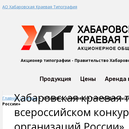
АО Хабаровская Краевая Типография
Акционер типографии - Правительство Хабаров
Продукция
Цены
Аренда
Хабаровская краевая 
Главная страница
»
Хабаровская краевая типография выдв
России»
всероссийском конкур
организаций России»